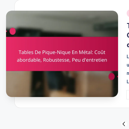
i
P
b
Posts
PR