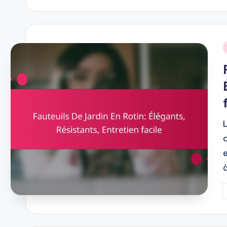
i
P
b