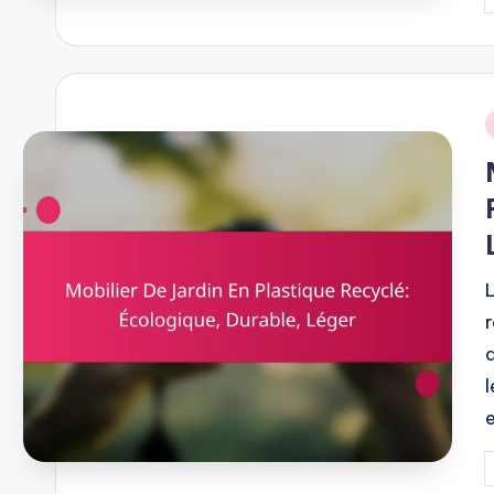
P
b
i
P
b