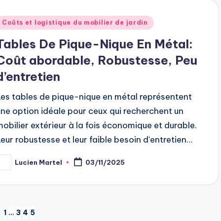
Posted
Coûts et logistique du mobilier de jardin
n
Tables De Pique-Nique En Métal:
Coût abordable, Robustesse, Peu
d’entretien
Les tables de pique-nique en métal représentent
une option idéale pour ceux qui recherchent un
mobilier extérieur à la fois économique et durable.
Leur robustesse et leur faible besoin d'entretien…
Lucien Martel
03/11/2025
osted
y
1
…
3
4
5
EVIOUS