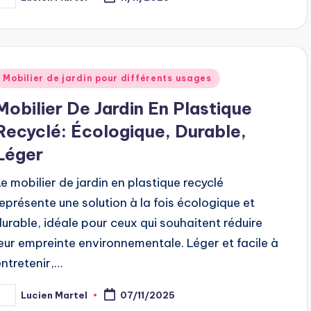
osted
y
Posted
Mobilier de jardin pour différents usages
n
Mobilier De Jardin En Plastique
Recyclé: Écologique, Durable,
Léger
Le mobilier de jardin en plastique recyclé
représente une solution à la fois écologique et
durable, idéale pour ceux qui souhaitent réduire
leur empreinte environnementale. Léger et facile à
entretenir,…
Lucien Martel
07/11/2025
osted
y