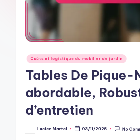
Posted
Coûts et logistique du mobilier de jardin
in
Tables De Pique-N
abordable, Robus
d’entretien
Lucien Martel
03/11/2025
No Com
Posted
by