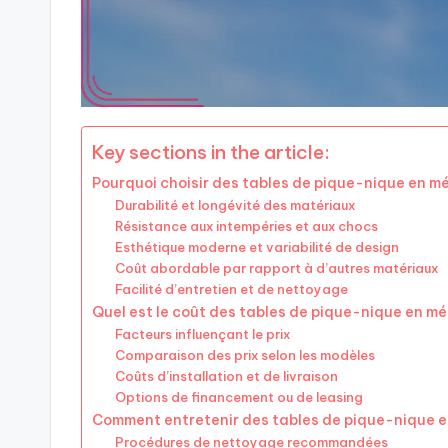
Key sections in the article:
Pourquoi choisir des tables de pique-nique en mé
Durabilité et longévité des matériaux
Résistance aux intempéries et aux chocs
Esthétique moderne et variabilité de design
Coût abordable par rapport à d’autres matériaux
Facilité d’entretien et de nettoyage
Quel est le coût des tables de pique-nique en mé
Facteurs influençant le prix
Comparaison des prix selon les modèles
Coûts d’installation et de livraison
Options de financement ou de leasing
Comment entretenir des tables de pique-nique e
Procédures de nettoyage recommandées