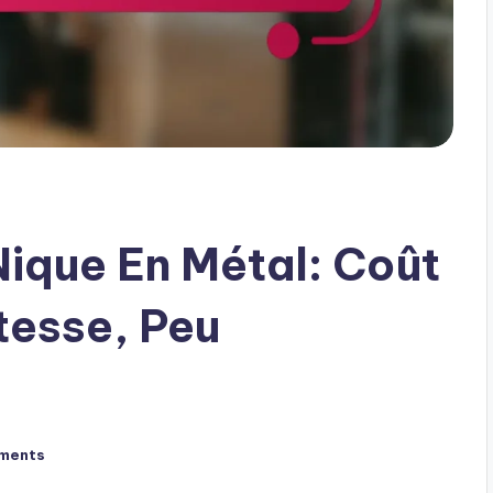
ique En Métal: Coût
tesse, Peu
ments