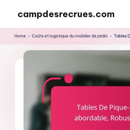
campdesrecrues.com
Skip
to
content
Home
-
Coûts et logistique du mobilier de jardin
-
Tables D