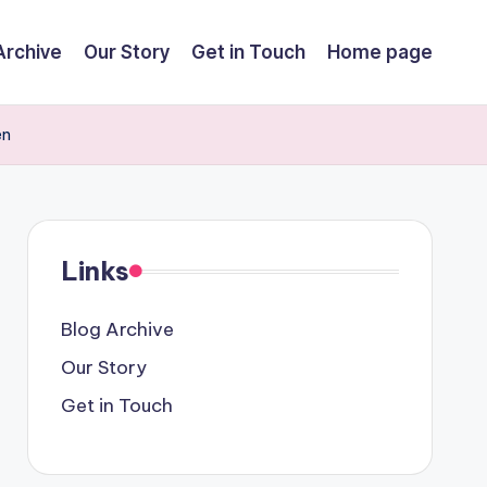
Archive
Our Story
Get in Touch
Home page
en
Links
Blog Archive
Our Story
Get in Touch