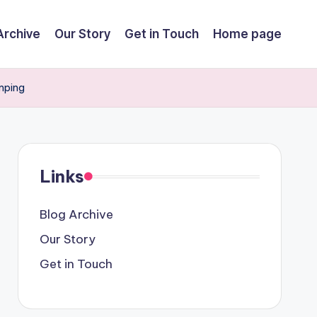
Archive
Our Story
Get in Touch
Home page
amping
Links
Blog Archive
Our Story
Get in Touch