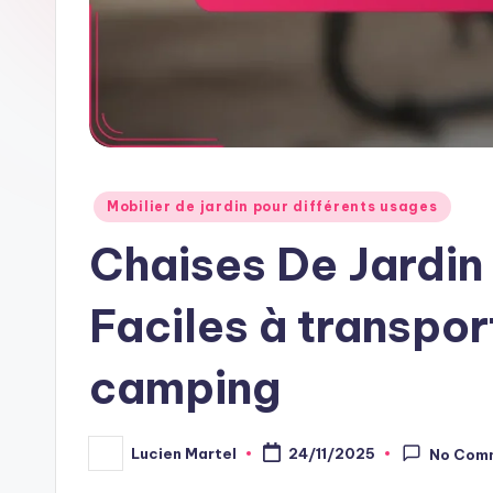
Posted
Mobilier de jardin pour différents usages
in
Chaises De Jardin 
Faciles à transpor
camping
Lucien Martel
24/11/2025
No Com
Posted
by