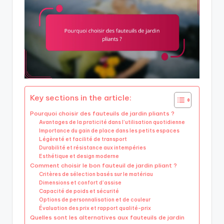
Key sections in the article:
Pourquoi choisir des fauteuils de jardin pliants ?
Avantages de la praticité dans l’utilisation quotidienne
Importance du gain de place dans les petits espaces
Légèreté et facilité de transport
Durabilité et résistance aux intempéries
Esthétique et design moderne
Comment choisir le bon fauteuil de jardin pliant ?
Critères de sélection basés sur le matériau
Dimensions et confort d’assise
Capacité de poids et sécurité
Options de personnalisation et de couleur
Évaluation des prix et rapport qualité-prix
Quelles sont les alternatives aux fauteuils de jardin