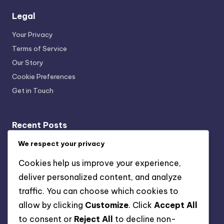
Legal
Your Privacy
Terms of Service
Our Story
Cookie Preferences
Get in Touch
Recent Posts
Tables De Jardin En Verre: Élégance, Facilité de
We respect your privacy
nettoyage, Style contemporain
Cookies help us improve your experience,
Bancs De Jardin En Métal: Robustes, Modernes, Peu
deliver personalized content, and analyze
d’entretien
traffic. You can choose which cookies to
Mobilier De Jardin En Teck: Coût élevé, Esthétique,
allow by clicking
Customize
. Click
Accept All
Durabilité
to consent or
Reject All
to decline non-