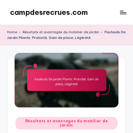
campdesrecrues.com
Skip
to
content
Home
-
Résultats et avantages du mobilier de jardin
-
Fauteuils De
Jardin Pliants: Praticité, Gain de place, Légèreté
Posted
Résultats et avantages du mobilier de
jardin
in