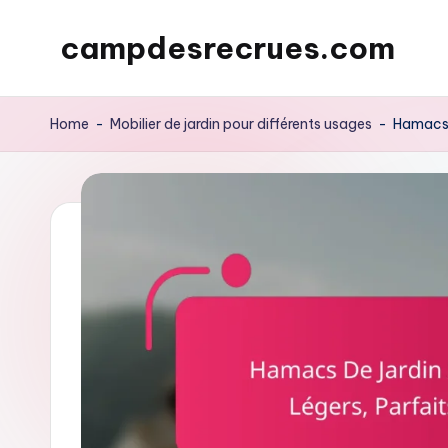
campdesrecrues.com
Skip
to
content
Home
-
Mobilier de jardin pour différents usages
-
Hamacs D