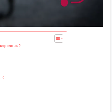
suspendus ?
u ?