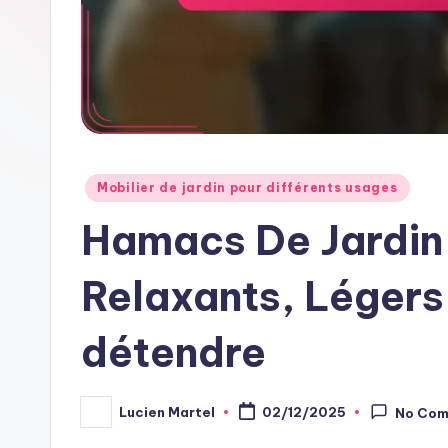
Posted
Mobilier de jardin pour différents usages
in
Hamacs De Jardin
Relaxants, Légers,
détendre
Lucien Martel
02/12/2025
No Co
Posted
by